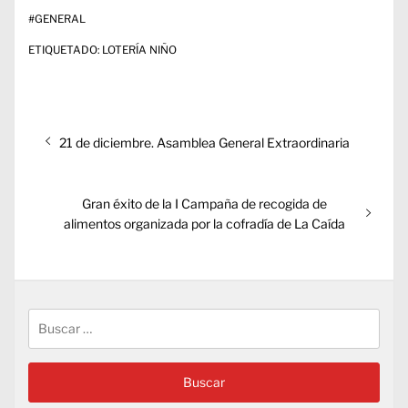
#
GENERAL
ETIQUETADO:
LOTERÍA NIÑO
Navegación
Entrada
21 de diciembre. Asamblea General Extraordinaria
de
anterior:
entradas
Entrada
Gran éxito de la I Campaña de recogida de
siguiente:
alimentos organizada por la cofradía de La Caída
Buscar: