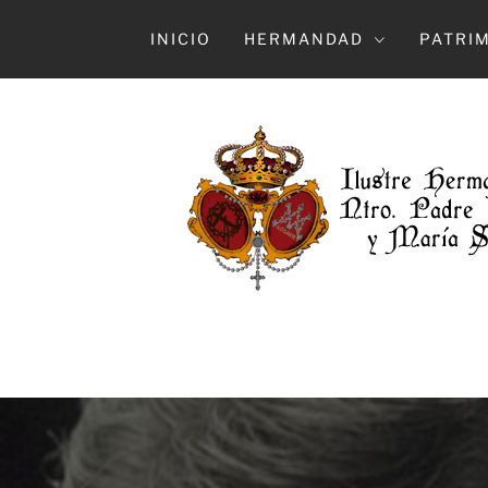
Ir
al
INICIO
HERMANDAD
PATRI
contenido
HERMAN
ILUSTRE HERMANDAD Y COFRADÍA DE 