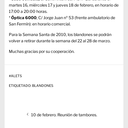
martes 16, miércoles 17 y jueves 18 de febrero, en horario de
17:00 a 20:00 horas.
*
Óptica 6000
, C/ Jorge Juan nº 53 (frente ambulatorio de
San Fermín): en horario comercial.
Para la Semana Santa de 2010, los blandones se podrán
volver a retirar durante la semana del 22 al 28 de marzo.
Muchas gracias por su cooperación.
#
ALETS
ETIQUETADO:
BLANDONES
Navegación
Entrada
10 de febrero. Reunión de tambores.
de
anterior:
entradas