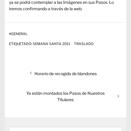
ya se podrá contemplar a las Imágenes en sus Pasos. Lo
iremos confirmando a través de la web.
#
GENERAL
ETIQUETADO:
SEMANA SANTA 2011
TRASLADO
Navegación
Entrada
Horario de recogida de blandones
de
anterior:
entradas
Entrada
Ya están montados los Pasos de Nuestros
siguiente:
Titulares
Buscar: