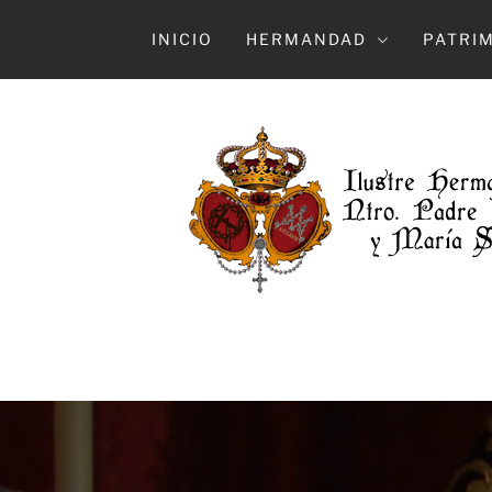
Ir
al
INICIO
HERMANDAD
PATRI
contenido
HERMAN
ILUSTRE HERMANDAD Y COFRADÍA DE 