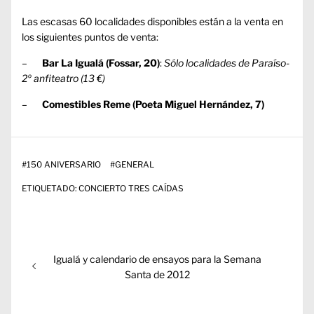
Las escasas 60 localidades disponibles están a la venta en
los siguientes puntos de venta:
–
Bar La Igualá (Fossar, 20)
:
Sólo localidades de Paraíso-
2º anfiteatro (13 €)
–
Comestibles Reme (Poeta Miguel Hernández, 7)
#
150 ANIVERSARIO
#
GENERAL
ETIQUETADO:
CONCIERTO TRES CAÍDAS
Navegación
Entrada
Igualá y calendario de ensayos para la Semana
de
anterior:
Santa de 2012
entradas