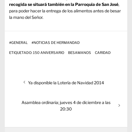
recogida se situará también en la Parroquia de San José
,
para poder hacer la entrega de los alimentos antes de besar
la mano del Señor.
#
GENERAL
#
NOTICIAS DE HERMANDAD
ETIQUETADO:
150 ANIVERSARIO
BESAMANOS
CARIDAD
Navegación
Entrada
Ya disponible la Lotería de Navidad 2014
de
anterior:
entradas
Entrada
Asamblea ordinaria; jueves 4 de diciembre a las
siguiente:
20:30