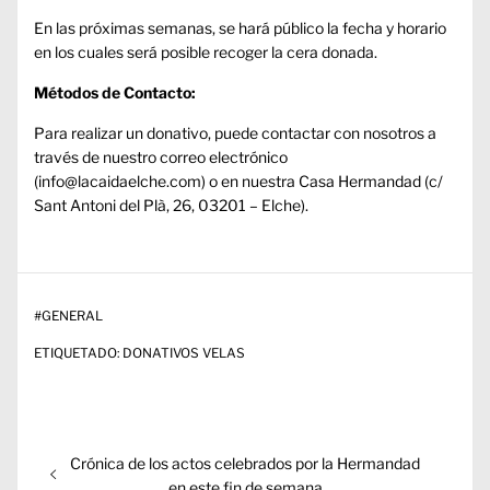
En las próximas semanas, se hará público la fecha y horario
en los cuales será posible recoger la cera donada.
Métodos de Contacto:
Para realizar un donativo, puede contactar con nosotros a
través de nuestro correo electrónico
(
info@lacaidaelche.com
) o en nuestra Casa Hermandad (c/
Sant Antoni del Plà, 26, 03201 – Elche).
#
GENERAL
ETIQUETADO:
DONATIVOS VELAS
Navegación
Entrada
Crónica de los actos celebrados por la Hermandad
de
anterior:
en este fin de semana