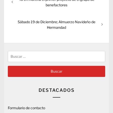
de
anterior:
benefactores
entradas
Entrada
Sábado 19 de Diciembre; Almuerzo Navideño de
siguiente:
Hermandad
Buscar:
DESTACADOS
Formulario de contacto