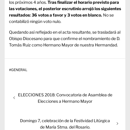
los próximos 4 años.
Tras finalizar el horario previsto para
las votaciones, el posterior escrutinio arrojó los siguientes
resultados: 36 votos a favor y 3 votos en blanco.
No se
contabilizó ningún voto nulo.
Quedando así reflejado en el acta resultante, se trasladará al
Obispo Diocesano para que confirme el nombramiento de D.
Tomás Ruiz como Hermano Mayor de nuestra Hermandad.
#
GENERAL
Navegación
Entrada
ELECCIONES 2018: Convocatoria de Asamblea de
de
anterior:
Elecciones a Hermano Mayor
entradas
Entrada
Domingo 7, celebración de la Festividad Litúrgica
siguiente:
de María Stma. del Rosario.