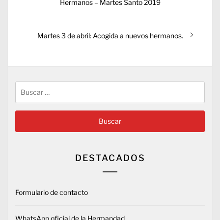
anterior:
Hermanos – Martes Santo 2019
entradas
Entrada
Martes 3 de abril: Acogida a nuevos hermanos.
siguiente:
Buscar:
DESTACADOS
Formulario de contacto
WhatsApp oficial de la Hermandad