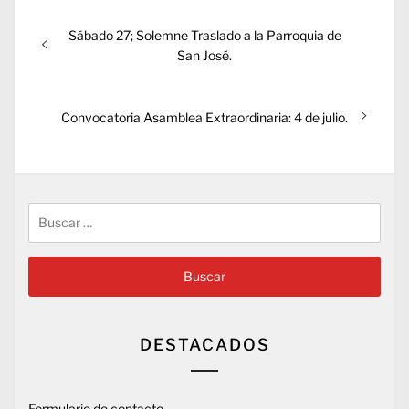
Navegación
Entrada
Sábado 27; Solemne Traslado a la Parroquia de
de
anterior:
San José.
entradas
Entrada
Convocatoria Asamblea Extraordinaria: 4 de julio.
siguiente:
Buscar:
DESTACADOS
Formulario de contacto