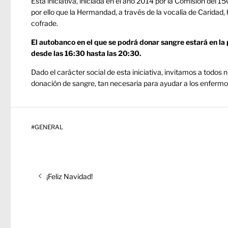
Esta iniciativa, iniciada en el año 2014 por la Comisión del 1
por ello que la Hermandad, a través de la vocalía de Caridad,
cofrade.
El autobanco en el que se podrá donar sangre estará en la p
desde las 16:30 hasta las 20:30.
Dado el carácter social de esta iniciativa, invitamos a todo
donación de sangre, tan necesaria para ayudar a los enfermo
#
GENERAL
Navegación
Entrada
de
¡Feliz Navidad!
anterior:
entradas