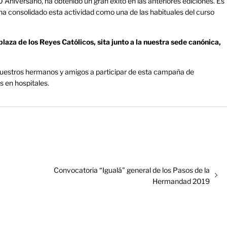
50 Aniversario, ha obtenido un gran éxito en las anteriores ediciones. Es
 ha consolidado esta actividad como una de las habituales del curso
laza de los Reyes Católicos, sita junto a la nuestra sede canónica,
s nuestros hermanos y amigos a participar de esta campaña de
s en hospitales.
Entrada
Convocatoria “Igualá” general de los Pasos de la
siguiente:
Hermandad 2019