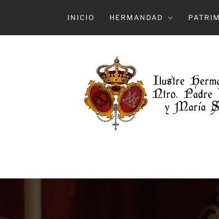
Ir
al
INICIO
HERMANDAD
PATRI
contenido
HERMAN
ILUSTRE HERMANDAD Y COFRADÍA DE 