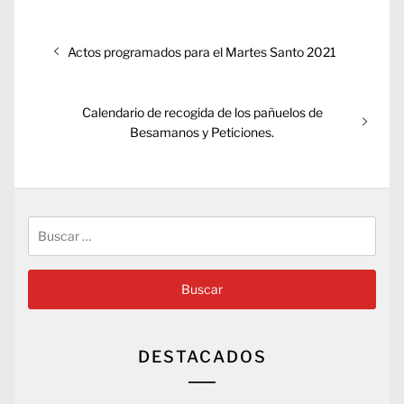
Navegación
Entrada
Actos programados para el Martes Santo 2021
de
anterior:
entradas
Entrada
Calendario de recogida de los pañuelos de
siguiente:
Besamanos y Peticiones.
Buscar:
DESTACADOS