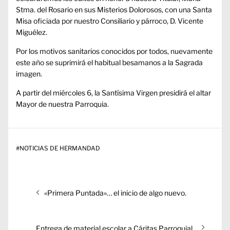
Stma. del Rosario en sus Misterios Dolorosos, con una Santa
Misa oficiada por nuestro Consiliario y párroco, D. Vicente
Miguélez.
Por los motivos sanitarios conocidos por todos, nuevamente
este año se suprimirá el habitual besamanos a la Sagrada
imagen.
A partir del miércoles 6, la Santísima Virgen presidirá el altar
Mayor de nuestra Parroquia.
#
NOTICIAS DE HERMANDAD
Navegación
Entrada
«Primera Puntada»… el inicio de algo nuevo.
de
anterior:
entradas
Entrada
Entrega de material escolar a Cáritas Parroquial.