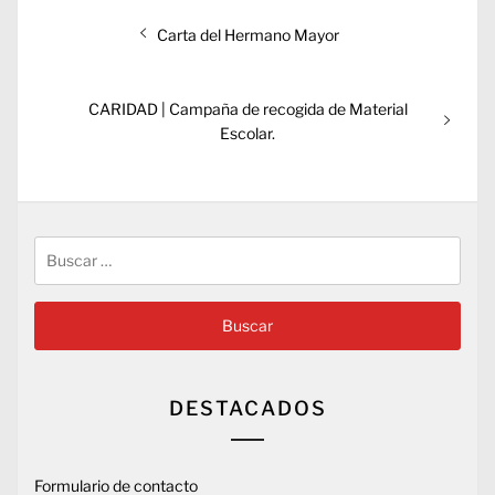
Navegación
Entrada
Carta del Hermano Mayor
de
anterior:
entradas
Entrada
CARIDAD | Campaña de recogida de Material
siguiente:
Escolar.
Buscar:
DESTACADOS
Formulario de contacto