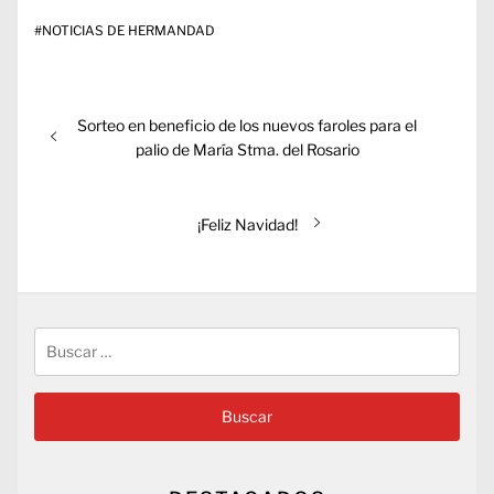
#
NOTICIAS DE HERMANDAD
Navegación
Entrada
Sorteo en beneficio de los nuevos faroles para el
de
anterior:
palio de María Stma. del Rosario
entradas
Entrada
¡Feliz Navidad!
siguiente:
Buscar: