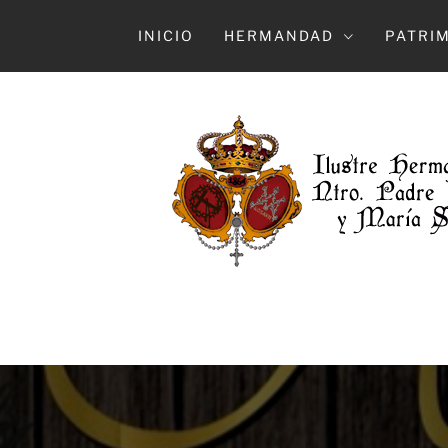
Ir
al
INICIO
HERMANDAD
PATRI
contenido
HERMAN
ILUSTRE HERMANDAD Y COFRADÍA DE 