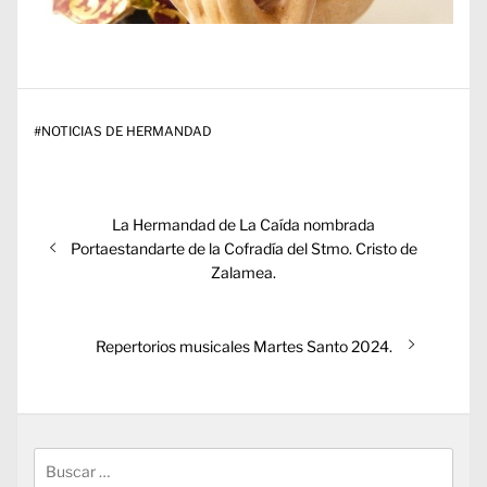
#
NOTICIAS DE HERMANDAD
Navegación
Entrada
La Hermandad de La Caída nombrada
de
anterior:
Portaestandarte de la Cofradía del Stmo. Cristo de
entradas
Zalamea.
Entrada
Repertorios musicales Martes Santo 2024.
siguiente:
Buscar: