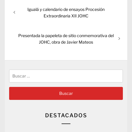
Navegación
Entrada
Igualá y calendario de ensayos Procesión
de
anterior:
Extraordinaria XII JOHC
entradas
Entrada
Presentada la papeleta de sitio conmemorativa del
siguiente:
JOHC, obra de Javier Mateos
Buscar:
DESTACADOS