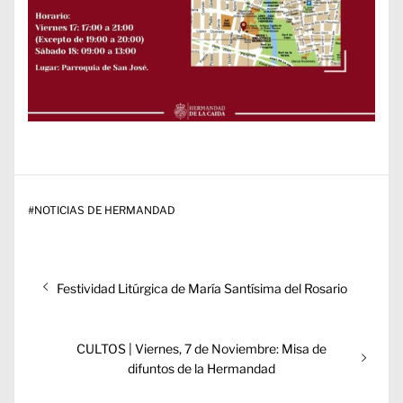
#
NOTICIAS DE HERMANDAD
Navegación
Entrada
Festividad Litúrgica de María Santísima del Rosario
de
anterior:
entradas
Entrada
CULTOS | Viernes, 7 de Noviembre: Misa de
siguiente:
difuntos de la Hermandad