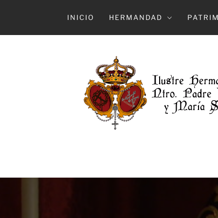
Ir
al
INICIO
HERMANDAD
PATRI
contenido
HERMAN
ILUSTRE HERMANDAD Y COFRADÍA DE 