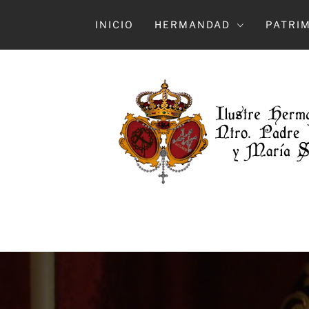
Ir
al
INICIO
HERMANDAD
PATRI
contenido
HERMAN
ILUSTRE HERMANDAD Y COFRADÍA DE 