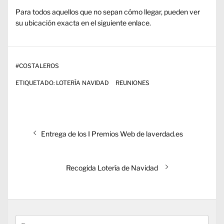
Para todos aquellos que no sepan cómo llegar, pueden ver
su ubicación exacta en el
siguiente enlace
.
#
COSTALEROS
ETIQUETADO:
LOTERÍA NAVIDAD
REUNIONES
Navegación
Entrada
Entrega de los I Premios Web de laverdad.es
de
anterior:
entradas
Entrada
Recogida Lotería de Navidad
siguiente:
Buscar: