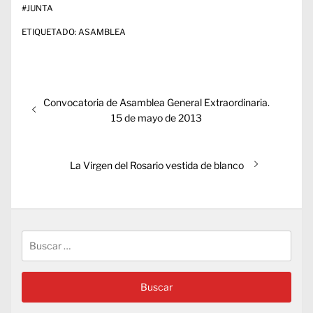
#
JUNTA
ETIQUETADO:
ASAMBLEA
Navegación
Entrada
Convocatoria de Asamblea General Extraordinaria.
de
anterior:
15 de mayo de 2013
entradas
Entrada
La Virgen del Rosario vestida de blanco
siguiente:
Buscar: