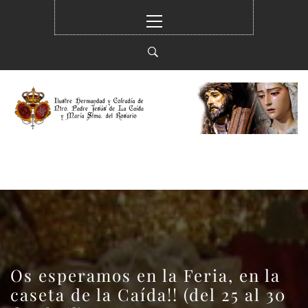
Ir
Menú
al
principal
contenido
HERMANDAD DE LA
ILUSTRE HERMANDAD Y COFRADÍA DE
CAÍDA
NTRO. PADE JESUS DE LA CAIDA Y MARÍA
STMA. DEL ROSARIO EN SUS MISTERIOS
DOLOROSO (ELCHE)
Os esperamos en la Feria, en la
caseta de la Caída!! (del 25 al 30