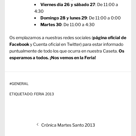
Viernes día 26 y sábado 27
: De 11:00 a
4:30
Domingo 28 y lunes 29
: De 11:00 a 0:00
Martes 30
: De 11:00 a 4:30
Os emplazamos a nuestras redes sociales (
página oficial de
Facebook
y
Cuenta oficial en Twitter
) para estar informado
puntualmente de todo los que ocurra en nuestra Caseta.
Os
esperamos a todos. ¡Nos vemos en la Feria!
#
GENERAL
ETIQUETADO:
FERIA 2013
Navegación
Entrada
Crónica Martes Santo 2013
de
anterior: