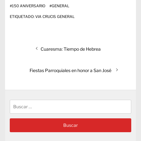
#
150 ANIVERSARIO
#
GENERAL
ETIQUETADO:
VIA CRUCIS GENERAL
Navegación
Entrada
Cuaresma: Tiempo de Hebrea
de
anterior:
entradas
Entrada
Fiestas Parroquiales en honor a San José
siguiente:
Buscar: