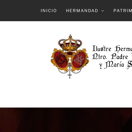
Ir
al
INICIO
HERMANDAD
PATRI
contenido
HERMAN
ILUSTRE HERMANDAD Y COFRADÍA DE 