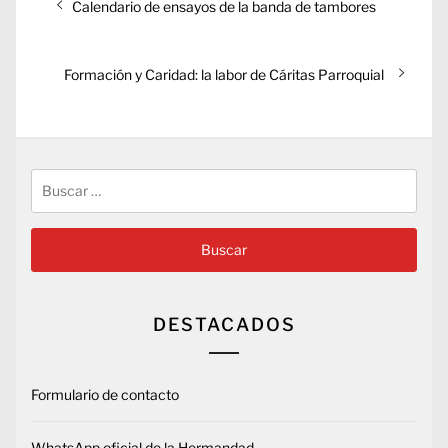
Entrada
Calendario de ensayos de la banda de tambores
de
anterior:
entradas
Entrada
Formación y Caridad: la labor de Cáritas Parroquial
siguiente:
Buscar:
DESTACADOS
Formulario de contacto
WhatsApp oficial de la Hermandad