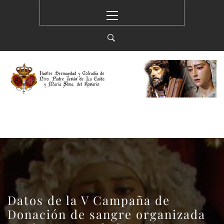
Ir
Menú
al
principal
contenido
HERMANDAD DE LA
ILUSTRE HERMANDAD Y COFRADÍA DE
CAÍDA
NTRO. PADE JESUS DE LA CAIDA Y MARÍA
STMA. DEL ROSARIO EN SUS MISTERIOS
DOLOROSO (ELCHE)
Datos de la V Campaña de
Donación de sangre organizada