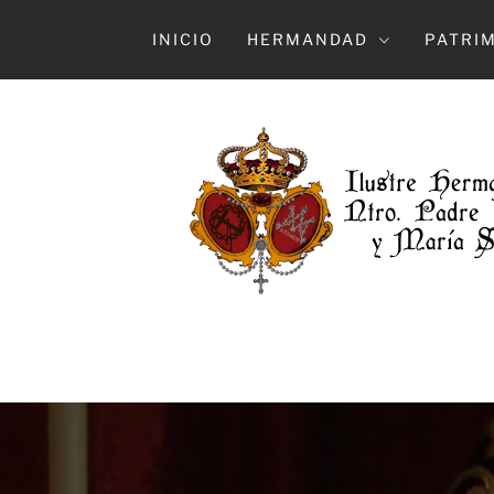
Ir
al
INICIO
HERMANDAD
PATRI
contenido
HERMAN
ILUSTRE HERMANDAD Y COFRADÍA DE 