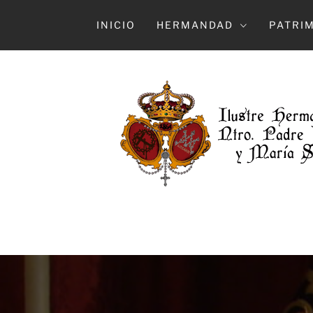
Ir
al
INICIO
HERMANDAD
PATRI
contenido
HERMAN
ILUSTRE HERMANDAD Y COFRADÍA DE 