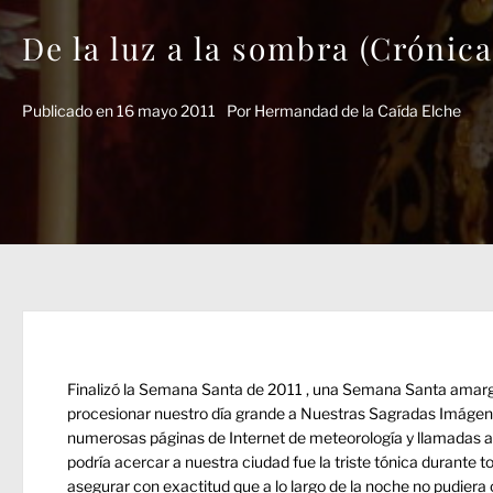
De la luz a la sombra (Crónic
Publicado en
16 mayo 2011
Por
Hermandad de la Caída Elche
Finalizó la Semana Santa de 2011 , una Semana Santa amarga
procesionar nuestro día grande a Nuestras Sagradas Imágenes
numerosas páginas de Internet de meteorología y llamadas a 
podría acercar a nuestra ciudad fue la triste tónica durante 
asegurar con exactitud que a lo largo de la noche no pudiera c